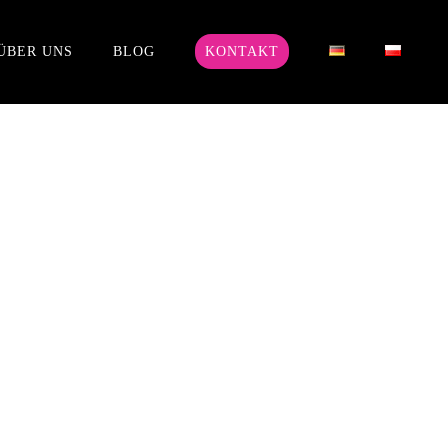
ÜBER UNS
BLOG
KONTAKT
-
-
g
s, exklusiv für mich erstelltes AnimaVideo?