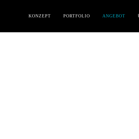
KONZEPT
PORTFOLIO
ANGEBOT
ERKLÄRVIDEO
2D/3D/KI
Schritt 1
Kostenlose Beratun
– Wie viel kostet ein einzigartige